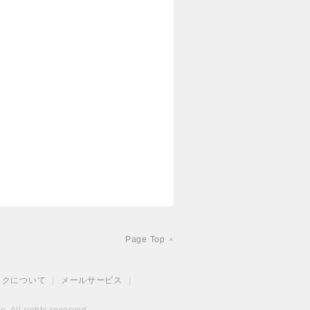
Page Top
^
スクについて
|
メールサービス
|