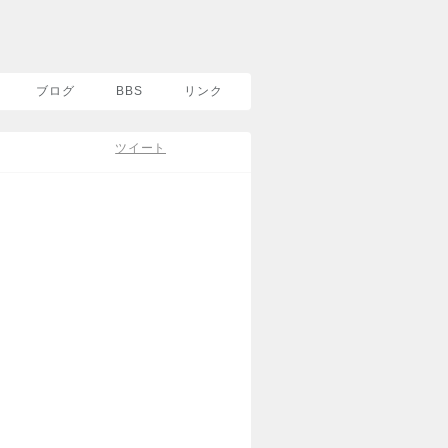
ブログ
BBS
リンク
ツイート
購入・ダウンロード
CDを購入
SonyMusicS
ダウンロード
iTunes
レコチョク