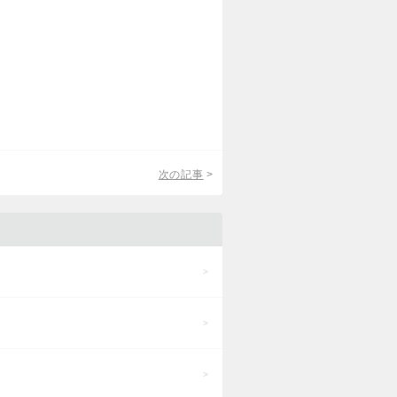
次の記事
>
>
>
>