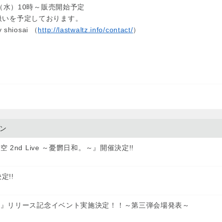
日（水）10時～販売開始予定
いを予定しております。
shiosai （
http://lastwaltz.info/contact/
）
ン
2nd Live ～憂欝日和。～』開催決定!!
定!!
和。』リリース記念イベント実施決定！！～第三弾会場発表～