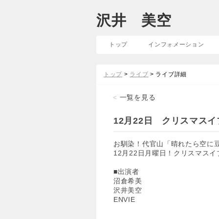
沢井 美空
トップ
インフォメーション
トップ
>
ライブ
> ライブ詳細
<
一覧を見る
12月22日 クリスマス
お馴染！代官山「晴れたら空に
12月22日月曜日！クリスマス
■出演者
沼倉希美
沢井美空
ENVIE