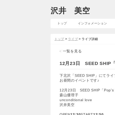
沢井 美空
トップ
インフォメーション
トップ
>
ライブ
> ライブ詳細
<
一覧を見る
12月23日 SEED SHIP「P
下北沢「SEED SHIP」にて
お昼間のイベントです♪
12月23日 SEED SHIP「Pop's 
森山優理子
unconditional love
沢井美空
OPEN
12:30
START
12:50