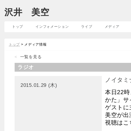
沢井 美空
トップ
インフォメーション
ライブ
メディア
トップ
> メディア情報
<
一覧を見る
ラジオ
ノイタミナ
2015.01.29 (木)
本日22
かた」サ
ゲストに
美空が出
視聴はこちら 