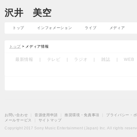
沢井 美空
トップ
インフォメーション
ライブ
メディア
トップ
> メディア情報
最新情報
|
テレビ
|
ラジオ
|
雑誌
|
WEB
お問い合わせ
|
音源使用申請
|
推奨環境・免責事項
|
プライバシー・
メールサービス
|
サイトマップ
Copyright 2017 Sony Music Entertainment (Japan) Inc. All rights reserv