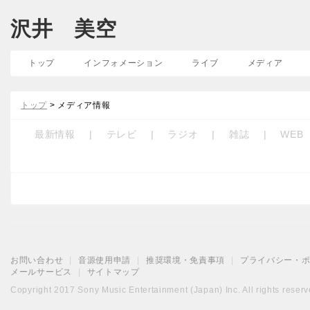
沢井 美空
トップ
インフォメーション
ライブ
メディア
トップ
> メディア情報
最新情報
|
テレビ
|
ラジオ
|
雑誌
|
WEB
お問い合わせ
|
音源使用申請
|
推奨環境・免責事項
|
プライバシー・
メールサービス
|
サイトマップ
Copyright 2017 Sony Music Entertainment (Japan) Inc. All rights reserv