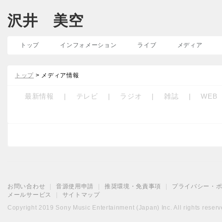
沢井 美空
トップ
インフォメーション
ライブ
メディア
トップ
> メディア情報
最新情報
|
テレビ
|
ラジオ
|
雑誌
|
WEB
お問い合わせ
|
音源使用申請
|
推奨環境・免責事項
|
プライバシー・
メールサービス
|
サイトマップ
Copyright 2019 Sony Music Entertainment (Japan) Inc. All rights reserv