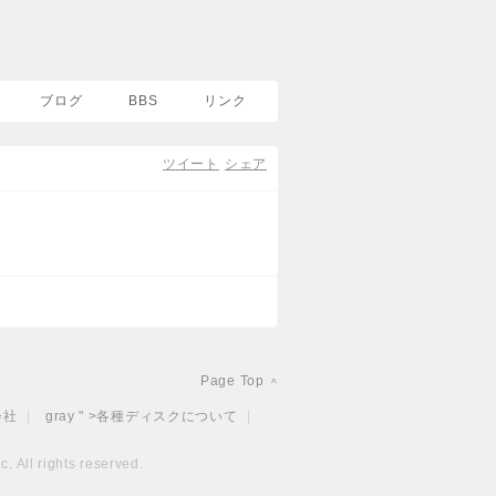
ブログ
BBS
リンク
ツイート
シェア
Page Top
^
会社
|
gray " >
各種ディスクについて
|
. All rights reserved.