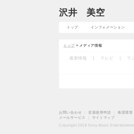
沢井 美空
トップ
インフォメーション
トップ
> メディア情報
最新情報
|
テレビ
|
ラ
お問い合わせ
|
音源使用申請
|
推奨環境
メールサービス
|
サイトマップ
Copyright 2019 Sony Music Entertainment 