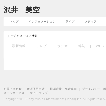
沢井 美空
トップ
インフォメーション
ライブ
メディア
トップ
> メディア情報
最新情報
|
テレビ
|
ラジオ
|
雑誌
|
WEB
お問い合わせ
|
音源使用申請
|
推奨環境・免責事項
|
プライバシー・
メールサービス
|
サイトマップ
Copyright 2019 Sony Music Entertainment (Japan) Inc. All rights reserv