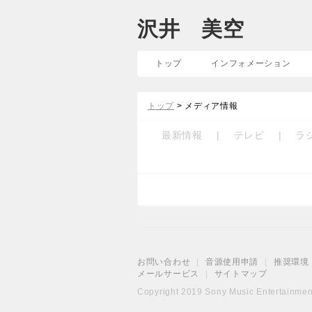
沢井 美空
トップ
インフォメーション
トップ
> メディア情報
最新情報
|
テレビ
|
ラ
お問い合わせ
|
音源使用申請
|
推奨環境
メールサービス
|
サイトマップ
Copyright 2019 Sony Music Entertainment 