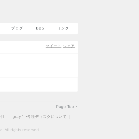
ブログ
BBS
リンク
ツイート
シェア
Page Top
^
会社
|
gray " >
各種ディスクについて
|
. All rights reserved.