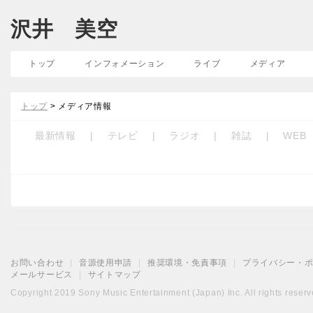
沢井 美空
トップ
インフォメーション
ライブ
メディア
トップ
> メディア情報
最新情報
|
テレビ
|
ラジオ
|
雑誌
|
WEB
お問い合わせ
|
音源使用申請
|
推奨環境・免責事項
|
プライバシー・
メールサービス
|
サイトマップ
Copyright 2019 Sony Music Entertainment (Japan) Inc. All rights reserv