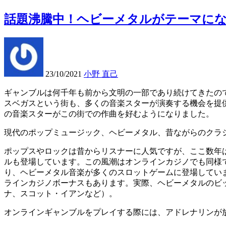
話題沸騰中！ヘビーメタルがテーマに
23/10/2021
小野 直己
ギャンブルは何千年も前から文明の一部であり続けてきたの
スベガスという街も、多くの音楽スターが演奏する機会を提
の音楽スターがこの街での作曲を好むようになりました。
現代のポップミュージック、ヘビーメタル、昔ながらのクラ
ポップスやロックは昔からリスナーに人気ですが、ここ数年
ルも登場しています。この風潮はオンラインカジノでも同様
り、ヘビーメタル音楽が多くのスロットゲームに登場してい
ラインカジノボーナスもあります。実際、ヘビーメタルのビ
ナ、スコット・イアンなど）。
オンラインギャンブルをプレイする際には、アドレナリンが