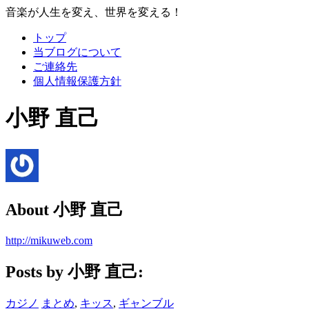
音楽が人生を変え、世界を変える！
トップ
当ブログについて
ご連絡先
個人情報保護方針
小野 直己
About
小野 直己
http://mikuweb.com
Posts by 小野 直己:
カジノ
まとめ
,
キッス
,
ギャンブル