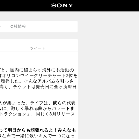
ツイート
ン
会社情報
カンパニーサイトはこちら
>
ツイート
採用情報はこちら
>
ブと、国内に留まらず海外にも活動の
」はオリコンウイークリーチャート2位を
を獲得した。そんなアルバムを引っさ
も高く、チケットは発売日に全ヶ所即日
0人が集まった。ライブは、彼らの代表
曲を中心に、激しく暴れる曲からバラードま
トラクション」、同じく3月リリース
って明日からも頑張れるよ！みんなも
きな声で一緒に歌い叫んで一つになっ