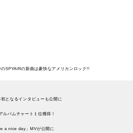
ク中のSPYAIRの新曲は豪快なアメリカンロック!!
本初となるインタビューも公開に
ップアルバムチャート１位獲得！
a nice day」MVが公開に