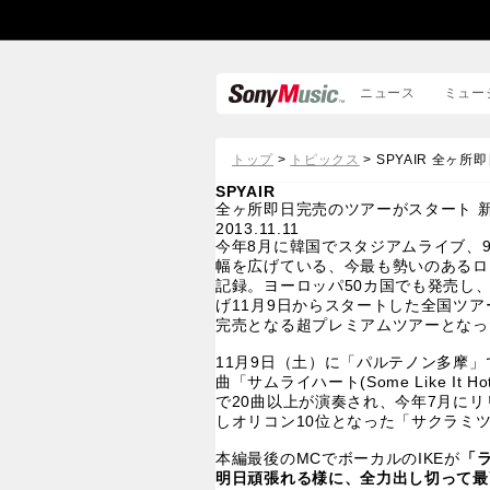
ニュース
ミュー
トップ
>
トピックス
> SPYAIR 全
SPYAIR
全ヶ所即日完売のツアーがスタート 
2013.11.11
今年8月に韓国でスタジアムライブ、
幅を広げている、今最も勢いのあるロック
記録。ヨーロッパ50カ国でも発売し
げ11月9日からスタートした全国ツア
完売となる超プレミアムツアーとなっ
11月9日（土）に「パルテノン多摩
曲「サムライハート(Some Like 
で20曲以上が演奏され、今年7月に
しオリコン10位となった「サクラミ
本編最後のMCでボーカルのIKEが
「
明日頑張れる様に、全力出し切って最