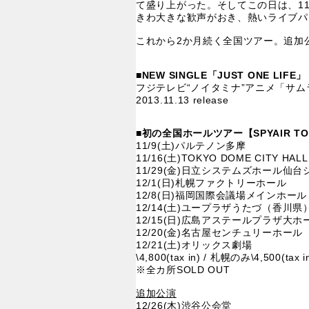
て盛り上がった。そしてこの日は、11
きわ大きな歓声がおき、熱いライブパ
これから2か月続く全国ツアー。追加
■NEW SINGLE「JUST ONE LIFE」
フジテレビ“ノイタミナ”アニメ「サ
2013.11.13 release
■初の全国ホールツアー【SPYAIR TOUR
11/9(土)パルテノン多摩
11/16(土)TOKYO DOME CITY HALL
11/29(金)日立システムズホール仙
12/1(日)札幌ファクトリーホール
12/8(日)福岡国際会議場メインホール
12/14(土)ユープラザうたづ（香川県
12/15(日)広島アステールプラザ大ホ
12/20(金)名古屋センチュリーホール
12/21(土)オリックス劇場
\4,800(tax in) / 札幌のみ\4,500(tax i
※全カ所SOLD OUT
追加公演
12/26(木)渋谷公会堂