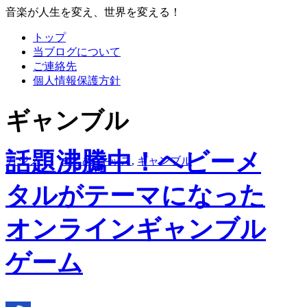
音楽が人生を変え、世界を変える！
トップ
当ブログについて
ご連絡先
個人情報保護方針
ギャンブル
話題沸騰中！ヘビーメ
カジノ
まとめ
,
キッス
,
ギャンブル
タルがテーマになった
オンラインギャンブル
ゲーム