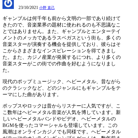
23/10/2021
小野 直己
ギャンブルは何千年も前から文明の一部であり続けて
きたので、音楽業界の題材に使われるのも不思議なこ
とではありません。また、ギャンブルとエンターテイ
メントのメッカであるラスベガスという街も、多くの
音楽スターが演奏する機会を提供しており、彼らはそ
こからさまざまなインスピレーションを得てきまし
た。また、カジノ産業が発展するにつれ、より多くの
音楽スターがこの街での作曲を好むようになりまし
た。
現代のポップミュージック、ヘビーメタル、昔ながら
のクラシックなど、どのジャンルにもギャンブルをテ
ーマにした曲があります。
ポップスやロックは昔からリスナーに人気ですが、こ
こ数年はヘビーメタル音楽が人気を博しています。新
しいヘビーメタルバンドやビデオ、ヘビーメタルの
BGM
を使ったコマーシャルも登場しています。この
風潮はオンラインカジノでも同様です。ヘビーメタル