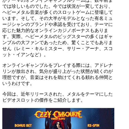
がテーマのオンラインギャンブルゲームは、数年前ま
では珍しいものでした。今では状況が一変しており、
ヘビーメタル音楽が多くのスロットゲームに登場して
います。そして、その大半がモデルとなった有名ミュ
ージシャンのブランドや承認を受けており、テーマに
応じた魅力的なオンラインカジノボーナスもありま
す。実際、ヘビーメタルのビッグスターの多くはギャ
ンブルの大ファンであったため、驚くことでもありま
せん（レミー・キルミスター、サリー・アーナ、スコ
ット・イアンなど）。
オンラインギャンブルをプレイする際には、アドレナ
リンが放出され、気分が盛り上がった状態が続くのが
理想ですが、音楽はそれを助けてくれる頼れる仲間と
いうわけです。
今回は、近年リリースされた、メタルをテーマにした
ビデオスロットの傑作をご紹介します。