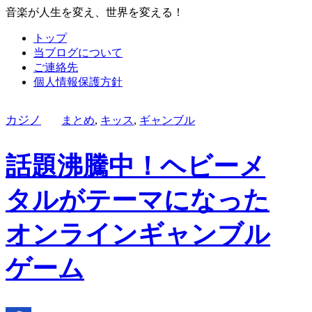
音楽が人生を変え、世界を変える！
トップ
当ブログについて
ご連絡先
個人情報保護方針
カジノ
まとめ
,
キッス
,
ギャンブル
話題沸騰中！ヘビーメ
タルがテーマになった
オンラインギャンブル
ゲーム