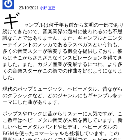
23/10/2021
小野 直己
ギ
ャンブルは何千年も前から文明の一部であり
続けてきたので、音楽業界の題材に使われるのも不思
議なことではありません。また、ギャンブルとエンタ
ーテイメントのメッカであるラスベガスという街も、
多くの音楽スターが演奏する機会を提供しており、彼
らはそこからさまざまなインスピレーションを得てき
ました。また、カジノ産業が発展するにつれ、より多
くの音楽スターがこの街での作曲を好むようになりま
した。
現代のポップミュージック、ヘビーメタル、昔ながら
のクラシックなど、どのジャンルにもギャンブルをテ
ーマにした曲があります。
ポップスやロックは昔からリスナーに人気ですが、こ
こ数年はヘビーメタル音楽が人気を博しています。新
しいヘビーメタルバンドやビデオ、ヘビーメタルの
BGM
を使ったコマーシャルも登場しています。この
風潮はオンラインカジノでも同様です。ヘビーメタル