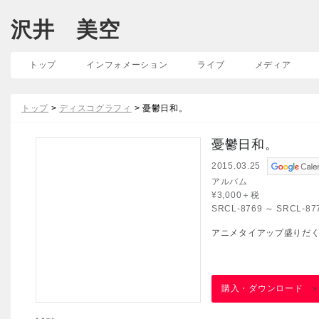
沢井 美空
トップ
インフォメーション
ライブ
メディア
トップ
>
ディスコグラフィ
> 憂鬱日和。
憂鬱日和。
2015.03.25
アルバム
¥3,000＋税
SRCL-8769 ～ SRCL-87
アニメタイアップ盛りだくさ
購入・ダウンロード
>