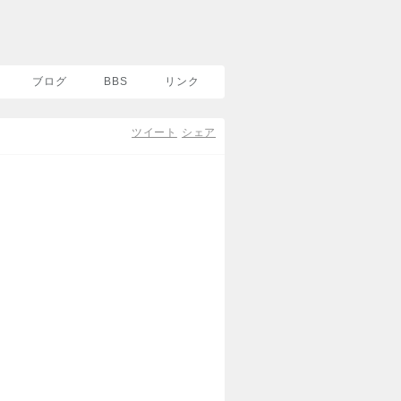
ブログ
BBS
リンク
ツイート
シェア
購入・ダウンロード
CDを購入
SonyMusicS
ダウンロード
iTunes
mora