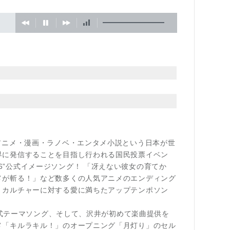
アニメ・漫画・ラノベ・エンタメ小説という日本が世
界に発信することを目指し行われる国民投票イベン
d 2016”公式イメージソング！ 「冴えない彼女の育てか
メが斬る！」など数多くの人気アニメのエンディング
、カルチャーに対する愛に満ちたアップテンポソン
E公式テーマソング、そして、沢井が初めて楽曲提供を
メ「キルラキル！」のオープニング「月灯り」のセル