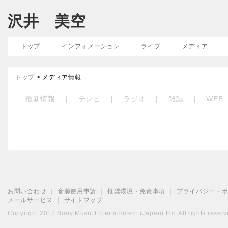
沢井 美空
トップ
インフォメーション
ライブ
メディア
トップ
> メディア情報
最新情報
|
テレビ
|
ラジオ
|
雑誌
|
WEB
お問い合わせ
|
音源使用申請
|
推奨環境・免責事項
|
プライバシー・
メールサービス
|
サイトマップ
Copyright 2017 Sony Music Entertainment (Japan) Inc. All rights reserv