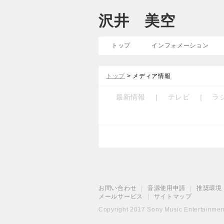
沢井 美空
トップ
インフォメーション
トップ
> メディア情報
最新情報
|
テレビ
|
ラ
お問い合わせ
|
音源使用申請
|
推奨環境
メールサービス
|
サイトマップ
Copyright 2017 Sony Music Entertainment 