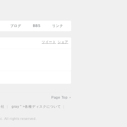
ブログ
BBS
リンク
ツイート
シェア
Page Top
^
会社
|
gray " >
各種ディスクについて
|
. All rights reserved.