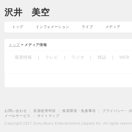
沢井 美空
トップ
インフォメーション
ライブ
メディア
トップ
> メディア情報
最新情報
|
テレビ
|
ラジオ
|
雑誌
|
WEB
お問い合わせ
|
音源使用申請
|
推奨環境・免責事項
|
プライバシー・
メールサービス
|
サイトマップ
Copyright 2017 Sony Music Entertainment (Japan) Inc. All rights reserv