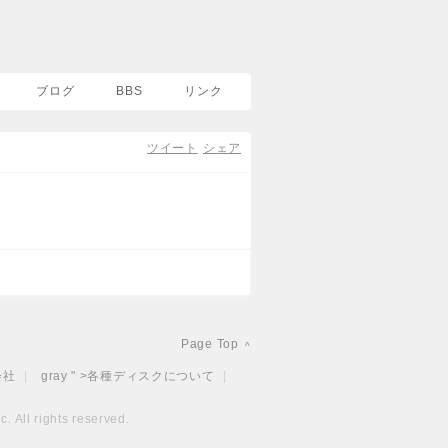
ブログ
BBS
リンク
ツイート
シェア
Page Top
^
会社
|
gray " >
各種ディスクについて
|
. All rights reserved.