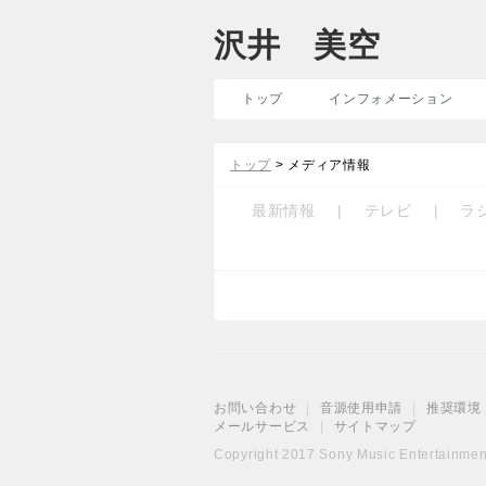
沢井 美空
トップ
インフォメーション
トップ
> メディア情報
最新情報
|
テレビ
|
ラ
お問い合わせ
|
音源使用申請
|
推奨環境
メールサービス
|
サイトマップ
Copyright 2017 Sony Music Entertainment 