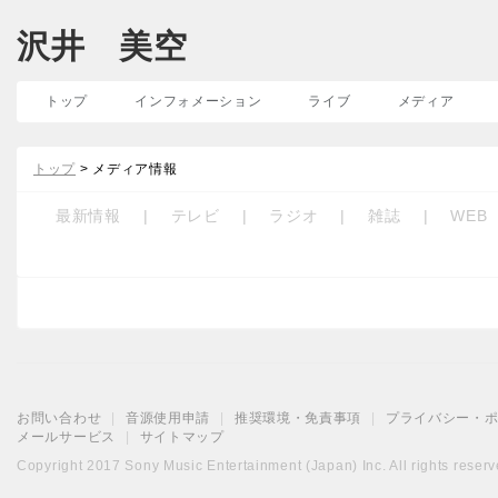
沢井 美空
トップ
インフォメーション
ライブ
メディア
トップ
> メディア情報
最新情報
|
テレビ
|
ラジオ
|
雑誌
|
WEB
お問い合わせ
|
音源使用申請
|
推奨環境・免責事項
|
プライバシー・
メールサービス
|
サイトマップ
Copyright 2017 Sony Music Entertainment (Japan) Inc. All rights reserv