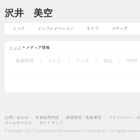
沢井 美空
トップ
インフォメーション
ライブ
メディア
トップ
> メディア情報
最新情報
|
テレビ
|
ラジオ
|
雑誌
|
WEB
お問い合わせ
|
音源使用申請
|
推奨環境・免責事項
|
プライバシー・
メールサービス
|
サイトマップ
Copyright 2017 Sony Music Entertainment (Japan) Inc. All rights reserv