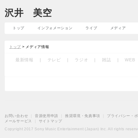
沢井 美空
トップ
インフォメーション
ライブ
メディア
トップ
> メディア情報
最新情報
|
テレビ
|
ラジオ
|
雑誌
|
WEB
お問い合わせ
|
音源使用申請
|
推奨環境・免責事項
|
プライバシー・
メールサービス
|
サイトマップ
Copyright 2017 Sony Music Entertainment (Japan) Inc. All rights reserv