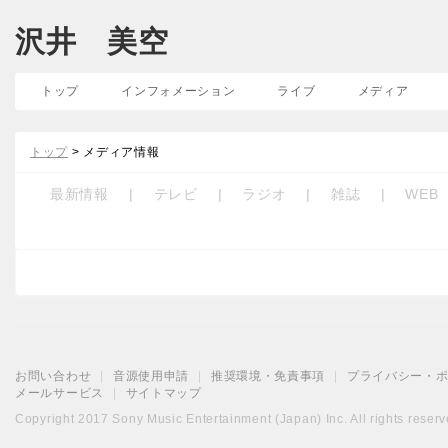
沢井 美空
トップ
インフォメーション
ライブ
メディア
トップ
> メディア情報
最新情報
|
テレビ
|
ラジオ
|
雑誌
|
WEB
お問い合わせ
|
音源使用申請
|
推奨環境・免責事項
|
プライバシー・
メールサービス
|
サイトマップ
Copyright 2017 Sony Music Entertainment (Japan) Inc. All rights reserv