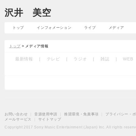
沢井 美空
トップ
インフォメーション
ライブ
メディア
トップ
> メディア情報
最新情報
|
テレビ
|
ラジオ
|
雑誌
|
WEB
お問い合わせ
|
音源使用申請
|
推奨環境・免責事項
|
プライバシー・
メールサービス
|
サイトマップ
Copyright 2017 Sony Music Entertainment (Japan) Inc. All rights reserv