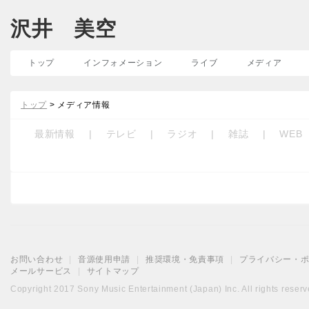
沢井 美空
トップ
インフォメーション
ライブ
メディア
トップ
> メディア情報
最新情報
|
テレビ
|
ラジオ
|
雑誌
|
WEB
お問い合わせ
|
音源使用申請
|
推奨環境・免責事項
|
プライバシー・
メールサービス
|
サイトマップ
Copyright 2017 Sony Music Entertainment (Japan) Inc. All rights reserv