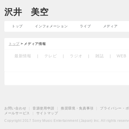
沢井 美空
トップ
インフォメーション
ライブ
メディア
トップ
> メディア情報
最新情報
|
テレビ
|
ラジオ
|
雑誌
|
WEB
お問い合わせ
|
音源使用申請
|
推奨環境・免責事項
|
プライバシー・
メールサービス
|
サイトマップ
Copyright 2017 Sony Music Entertainment (Japan) Inc. All rights reserv