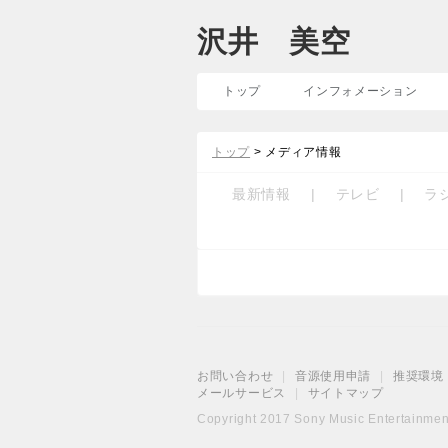
沢井 美空
トップ
インフォメーション
トップ
> メディア情報
最新情報
|
テレビ
|
ラ
お問い合わせ
|
音源使用申請
|
推奨環境
メールサービス
|
サイトマップ
Copyright 2017 Sony Music Entertainment 