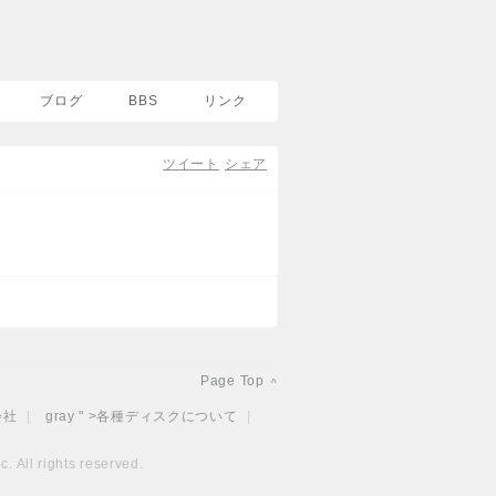
ブログ
BBS
リンク
ツイート
シェア
Page Top
^
会社
|
gray " >
各種ディスクについて
|
. All rights reserved.