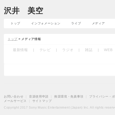
沢井 美空
トップ
インフォメーション
ライブ
メディア
トップ
> メディア情報
最新情報
|
テレビ
|
ラジオ
|
雑誌
|
WEB
お問い合わせ
|
音源使用申請
|
推奨環境・免責事項
|
プライバシー・
メールサービス
|
サイトマップ
Copyright 2017 Sony Music Entertainment (Japan) Inc. All rights reserv