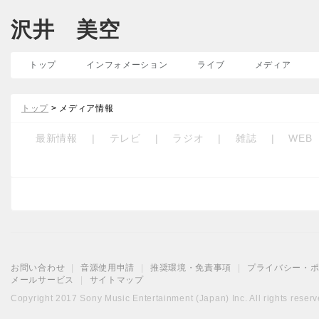
沢井 美空
トップ
インフォメーション
ライブ
メディア
トップ
> メディア情報
最新情報
|
テレビ
|
ラジオ
|
雑誌
|
WEB
お問い合わせ
|
音源使用申請
|
推奨環境・免責事項
|
プライバシー・
メールサービス
|
サイトマップ
Copyright 2017 Sony Music Entertainment (Japan) Inc. All rights reserv