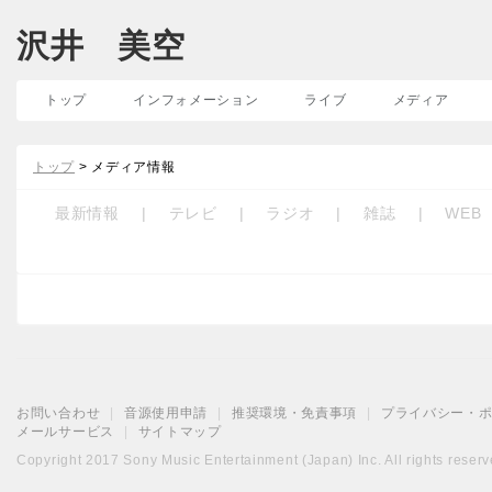
沢井 美空
トップ
インフォメーション
ライブ
メディア
トップ
> メディア情報
最新情報
|
テレビ
|
ラジオ
|
雑誌
|
WEB
お問い合わせ
|
音源使用申請
|
推奨環境・免責事項
|
プライバシー・
メールサービス
|
サイトマップ
Copyright 2017 Sony Music Entertainment (Japan) Inc. All rights reserv