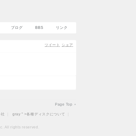
ブログ
BBS
リンク
ツイート
シェア
Page Top
^
会社
|
gray " >
各種ディスクについて
|
. All rights reserved.