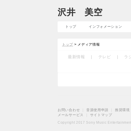
沢井 美空
トップ
インフォメーション
トップ
> メディア情報
最新情報
|
テレビ
|
ラ
お問い合わせ
|
音源使用申請
|
推奨環境
メールサービス
|
サイトマップ
Copyright 2017 Sony Music Entertainment 